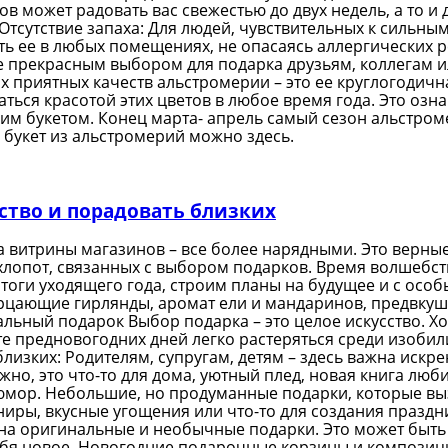
ов может радовать вас свежестью до двух недель, а то и
Отсутствие запаха: Для людей, чувствительных к сильны
ать ее в любых помещениях, не опасаясь аллергических
 ее прекрасным выбором для подарка друзьям, коллегам 
ых приятных качеств альстромерии – это ее круглогодич
ься красотой этих цветов в любое время года. Это озна
ким букетом. Конец марта- апрель самый сезон альстром
ь букет из альстромерий можно здесь.
бство и порадовать близких
а витрины магазинов – все более нарядными. Это верные
 хлопот, связанных с выбором подарков. Время волшебст
тоги уходящего года, строим планы на будущее и с особ
ерцающие гирлянды, аромат ели и мандаринов, предвкуше
альный подарок Выбор подарка – это целое искусство. Хо
е предновогодних дней легко растеряться среди изобили
лизких: Родителям, супругам, детям – здесь важна искре
но, это что-то для дома, уютный плед, новая книга люби
и юмор. Небольшие, но продуманные подарки, которые в
иры, вкусные угощения или что-то для создания празднич
на оригинальные и необычные подарки. Это может быть 
 себя новое. Новогодние подарочные корзины и композиц