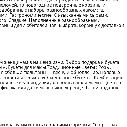
 мелочей, то новогодние подарочные корзины и
подобранные наборы разнообразных лакомств,
ыми: Гастрономические: С изысканными сырами,
кого. Сладкие: Наполненные разнообразными
рзины для любителей чая Выбрать корзину с доставкой
м женщинам в нашей жизни. Выбор подарка и букета
ым. Букеты для мамы Традиционные цветы : Розы,
 любовь, а тюльпаны — весну и обновление. Полевые
у легкости и свежести. Смешанные букеты : Комбинация
, подчеркивая индивидуальность вашей мамы. Цветы в
, фиалка или даже маленькое деревце. Такой подарок
ыми красками и замысловатыми формами. От простых