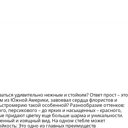
аться удивительно нежным и стойким? Ответ прост – это
дом из Южной Америки, завоевал сердца флористов и
льстромерию такой особенной? Разнообразие оттенков:
о, персикового – до ярких и насыщенных – красного,
рые придают цветку еще больше шарма и уникальности.
енный и изящный вид. На одном стебле может
ойкость: Это одно из главных преимуществ