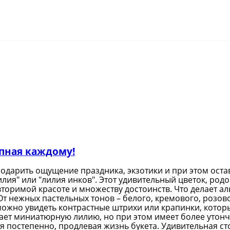
упная каждому!
одарить ощущение праздника, экзотики и при этом остав
лилия" или "лилия инков". Этот удивительный цветок, ро
торимой красоте и множеству достоинств. Что делает а
 нежных пастельных тонов – белого, кремового, розовог
 можно увидеть контрастные штрихи или крапинки, кото
ет миниатюрную лилию, но при этом имеет более утонч
я постепенно, продлевая жизнь букета. Удивительная ст