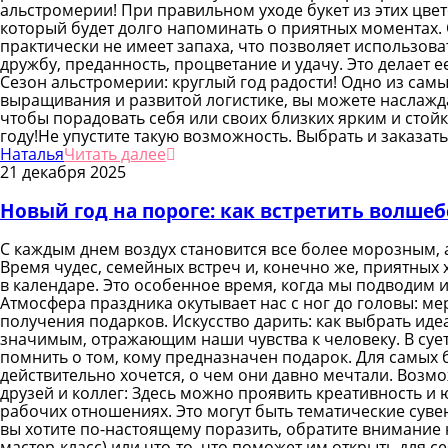
альстромерии! При правильном уходе букет из этих цвет
который будет долго напоминать о приятных моментах. 
практически не имеет запаха, что позволяет использов
дружбу, преданность, процветание и удачу. Это делает
Сезон альстромерии: круглый год радости! Одно из сам
выращивания и развитой логистике, вы можете наслаждат
чтобы порадовать себя или своих близких ярким и стой
году!Не упустите такую возможность. Выбрать и заказат
Наталья
Читать далее
21 декабря 2025
Новый год на пороге: как встретить волше
С каждым днем воздух становится все более морозным, 
Время чудес, семейных встреч и, конечно же, приятных
в календаре. Это особенное время, когда мы подводим и
Атмосфера праздника окутывает нас с ног до головы: м
получения подарков. Искусство дарить: как выбрать иде
значимым, отражающим наши чувства к человеку. В сует
помнить о том, кому предназначен подарок. Для самых б
действительно хочется, о чем они давно мечтали. Возмож
друзей и коллег: Здесь можно проявить креативность 
рабочих отношениях. Это могут быть тематические сувен
вы хотите по-настоящему поразить, обратите внимание 
мастер-класс) или что-то, что поможет им открыть для