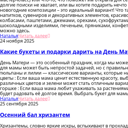
долгие поиски не хватает, или вы хотите подарить неч
новогодние композиции – это идеальный вариант! Что 
напитков, сувениров и декоративных элементов, краси
колбасами, паштетами, джемами, орехами, сухофруктам
шоколадными изделиями, печеньем, пряниками, конфета
можно здесь.
Наталья
Читать далее
24 ноября 2025
Какие букеты и подарки дарить на День М
День Матери — это особенный праздник, когда мы мож
для мамы может быть непростой задачей, но с правиль
тюльпаны и лилии — классические варианты, которые н
цветы : Если ваша мама ценит естественную красоту, вы
различных цветов и зелени может стать отличным вари
горшке : Если ваша мама любит ухаживать за растениями
будет радовать её долгое время. Выбрать букет для ма
Наталья
Читать далее
25 сентября 2025
Осенний бал хризантем
Хризантемы, словно яркие искры, вспыхивают в прохла