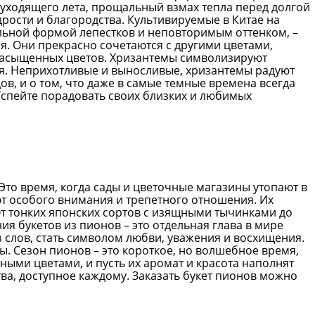
уходящего лета, прощальный взмах тепла перед долгой
дрости и благородства. Культивируемые в Китае на
альной формой лепестков и неповторимым оттенком, –
я. Они прекрасно сочетаются с другими цветами,
х насыщенных цветов. Хризантемы символизируют
чая. Неприхотливые и выносливые, хризантемы радуют
в, и о том, что даже в самые темные времена всегда
 Успейте порадовать своих близких и любимых
Это время, когда сады и цветочные магазины утопают в
ют особого внимания и трепетного отношения. Их
От тонких японских сортов с изящными тычинками до
я букетов из пионов – это отдельная глава в мире
ез слов, стать символом любви, уважения и восхищения.
 Сезон пионов – это короткое, но волшебное время,
ными цветами, и пусть их аромат и красота наполнят
ва, доступное каждому. Заказать букет пионов можно