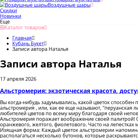
Воздушные шары
Скидки
Новинки
Еще
Каталог товаров
Главная
Кубань Букет
Записи автора Наталья
Записи автора Наталья
17 апреля 2026
Альстромерия: экзотическая красота, дост
Вы когда-нибудь задумывались, какой цветок способен п
альстромерия , или, как ее еще называют, "перуанская 
любителей цветов по всему миру благодаря своей непов
Альстромерия поражает воображение своей палитрой! От
оранжевого, желтого, фиолетового. Часто на лепестках
Изящная форма: Каждый цветок альстромерии напомина
располагаться несколько бутонов, которые раскрываютс