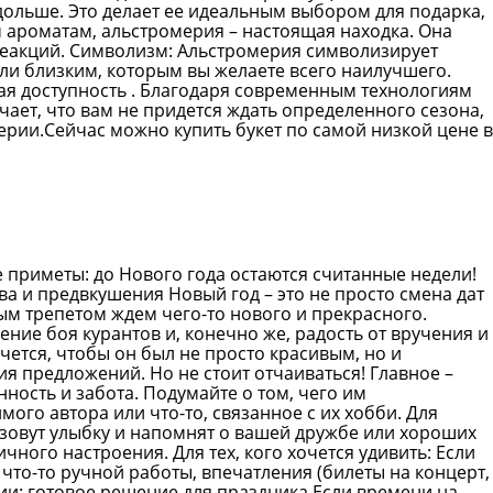
 дольше. Это делает ее идеальным выбором для подарка,
м ароматам, альстромерия – настоящая находка. Она
 реакций. Символизм: Альстромерия символизирует
или близким, которым вы желаете всего наилучшего.
ная доступность . Благодаря современным технологиям
чает, что вам не придется ждать определенного сезона,
ерии.Сейчас можно купить букет по самой низкой цене в
 приметы: до Нового года остаются считанные недели!
ва и предвкушения Новый год – это не просто смена дат
ым трепетом ждем чего-то нового и прекрасного.
ние боя курантов и, конечно же, радость от вручения и
чется, чтобы он был не просто красивым, но и
я предложений. Но не стоит отчаиваться! Главное –
нность и забота. Подумайте о том, чего им
мого автора или что-то, связанное с их хобби. Для
ызовут улыбку и напомнят о вашей дружбе или хороших
ного настроения. Для тех, кого хочется удивить: Если
что-то ручной работы, впечатления (билеты на концерт,
ии: готовое решение для праздника Если времени на