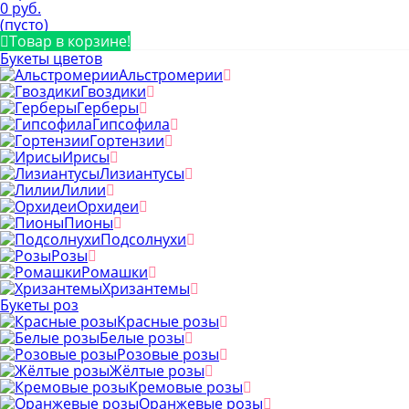
0 руб.
(пусто)
Товар в корзине!
Букеты цветов
Альстромерии
Гвоздики
Герберы
Гипсофила
Гортензии
Ирисы
Лизиантусы
Лилии
Орхидеи
Пионы
Подсолнухи
Розы
Ромашки
Хризантемы
Букеты роз
Красные розы
Белые розы
Розовые розы
Жёлтые розы
Кремовые розы
Оранжевые розы