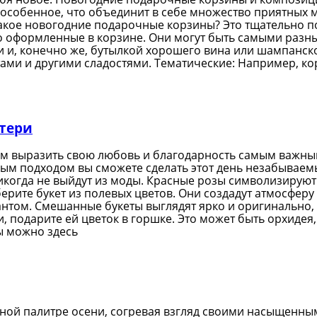
то особенное, что объединит в себе множество приятных
такое новогодние подарочные корзины? Это тщательно 
во оформленные в корзине. Они могут быть самыми разн
и и, конечно же, бутылкой хорошего вина или шампанс
ми и другими сладостями. Тематические: Например, ко
атери
ем выразить свою любовь и благодарность самым важны
ным подходом вы сможете сделать этот день незабываем
икогда не выйдут из моды. Красные розы символизируют
берите букет из полевых цветов. Они создадут атмосфер
антом. Смешанные букеты выглядят ярко и оригинально
, подарите ей цветок в горшке. Это может быть орхидея
мы можно здесь
дной палитре осени, согревая взгляд своими насыщенн