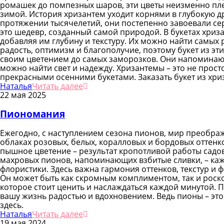
ромашек до помпезных шаров, эти цветы неизменно пле
зимой. История хризантем уходит корнями в глубокую др
протяжении тысячелетий, они постепенно завоевали сер
это шедевр, созданный самой природой. В букетах хриз
добавляя им глубину и текстуру. Их можно найти самых
радость, оптимизм и благополучие, поэтому букет из э
своим цветением до самых заморозков. Они напоминают 
можно найти свет и надежду. Хризантемы – это не прост
прекрасными осенними букетами. Заказать букет из хр
Наталья
Читать далее
22 мая 2025
Пиономания
Ежегодно, с наступлением сезона пионов, мир преображ
облаках розовых, белых, коралловых и бордовых оттенк
пышное цветение – результат кропотливой работы садов
махровых пионов, напоминающих взбитые сливки, – кажд
флористики. Здесь важна гармония оттенков, текстур и 
Он может быть как скромным комплиментом, так и роск
которое стоит ценить и наслаждаться каждой минутой. 
вашу жизнь радостью и вдохновением. Ведь пионы – это
здесь.
Наталья
Читать далее
19 мая 2024