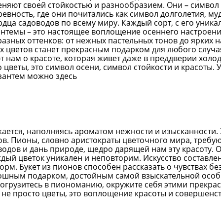
няют своей стойкостью и разнообразием. Они – символ 
евность, где они почитались как символ долголетия, му
дца садоводов по всему миру. Каждый сорт, с его уник
антемы – это настоящее воплощение осеннего настроени
 разных оттенков: от нежных пастельных тонов до ярки
тих цветов станет прекрасным подарком для любого слу
нам о красоте, которая живет даже в преддверии холодо
о цветы, это символ осени, символ стойкости и красоты.
изантем можно здесь
ается, наполняясь ароматом нежности и изысканности. 
ов. Пионы, словно аристократы цветочного мира, требу
одов и дань природе, щедро дарящей нам эту красоту. 
ый цветок уникален и неповторим. Искусство составлени
форм. Букет из пионов способен рассказать о чувствах б
ошным подарком, достойным самой взыскательной особы.
Погрузитесь в пиономанию, окружите себя этими прекрас
 не просто цветы, это воплощение красоты и совершенст