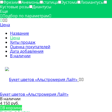
Фрезии
Анемоны
статица
Эустома
Лизиантусы
Кустовые розы
Диантусы
Еще
Подбор по параметрам
Цена
Название
Цена
Хиты продаж
Оценка покупателей
Дата добавления
В наличии
Букет цветов «Альстромерия Лайт»
В наличии
4 150 руб.
В корзину