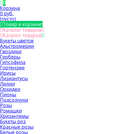
0
Корзина
0 руб.
(пусто)
Товар в корзине!
Каталог товаров
Каталог товаров
Букеты цветов
Альстромерии
Гвоздики
Герберы
Гипсофила
Гортензии
Ирисы
Лизиантусы
Лилии
Орхидеи
Пионы
Подсолнухи
Розы
Ромашки
Хризантемы
Букеты роз
Красные розы
Белые розы