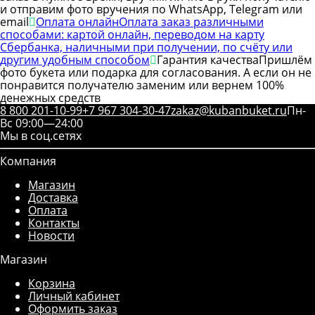
и отправим фото вручения по WhatsApp, Telegram или
email
Оплата онлайн
Оплата заказ различными
способами: картой онлайн, переводом на карту
Сбербанка, наличными при получении, по счёту или
другим удобным способом
Гарантия качества
Пришлём
фото букета или подарка для согласования. А если он не
понравится получателю заменим или вернем 100%
денежных средств
8 800 201-10-99
+7 967 304-30-47
zakaz@kubanbuket.ru
Пн-
Вс 09:00—24:00
Мы в соц.сетях
Компания
Магазин
Доставка
Оплата
Контакты
Новости
Магазин
Корзина
Личный кабинет
Оформить заказ