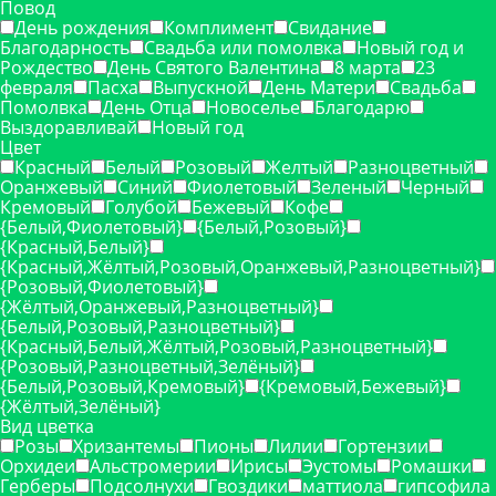
Повод
День рождения
Комплимент
Свидание
Благодарность
Свадьба или помолвка
Новый год и
Рождество
День Святого Валентина
8 марта
23
февраля
Пасха
Выпускной
День Матери
Свадьба
Помолвка
День Отца
Новоселье
Благодарю
Выздоравливай
Новый год
Цвет
Красный
Белый
Розовый
Желтый
Разноцветный
Оранжевый
Синий
Фиолетовый
Зеленый
Черный
Кремовый
Голубой
Бежевый
Кофе
{Белый,Фиолетовый}
{Белый,Розовый}
{Красный,Белый}
{Красный,Жёлтый,Розовый,Оранжевый,Разноцветный}
{Розовый,Фиолетовый}
{Жёлтый,Оранжевый,Разноцветный}
{Белый,Розовый,Разноцветный}
{Красный,Белый,Жёлтый,Розовый,Разноцветный}
{Розовый,Разноцветный,Зелёный}
{Белый,Розовый,Кремовый}
{Кремовый,Бежевый}
{Жёлтый,Зелёный}
Вид цветка
Розы
Хризантемы
Пионы
Лилии
Гортензии
Орхидеи
Альстромерии
Ирисы
Эустомы
Ромашки
Герберы
Подсолнухи
Гвоздики
маттиола
гипсофила