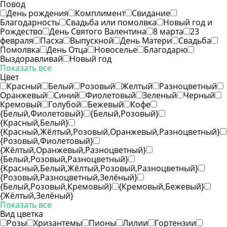
Повод
День рождения
Комплимент
Свидание
Благодарность
Свадьба или помолвка
Новый год и
Рождество
День Святого Валентина
8 марта
23
февраля
Пасха
Выпускной
День Матери
Свадьба
Помолвка
День Отца
Новоселье
Благодарю
Выздоравливай
Новый год
Показать все
Цвет
Красный
Белый
Розовый
Желтый
Разноцветный
Оранжевый
Синий
Фиолетовый
Зеленый
Черный
Кремовый
Голубой
Бежевый
Кофе
{Белый,Фиолетовый}
{Белый,Розовый}
{Красный,Белый}
{Красный,Жёлтый,Розовый,Оранжевый,Разноцветный}
{Розовый,Фиолетовый}
{Жёлтый,Оранжевый,Разноцветный}
{Белый,Розовый,Разноцветный}
{Красный,Белый,Жёлтый,Розовый,Разноцветный}
{Розовый,Разноцветный,Зелёный}
{Белый,Розовый,Кремовый}
{Кремовый,Бежевый}
{Жёлтый,Зелёный}
Показать все
Вид цветка
Розы
Хризантемы
Пионы
Лилии
Гортензии