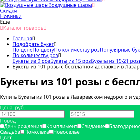
Воздушные шары
Скидки
Новинки
Еще
Каталог товаров
Главная
Подобрать букет
По цене
По цвету
По количеству роз
Популярные бу
По количеству роз
Букеты из 9 роз
Букеты из 15 роз
Букеты из 19-21 роз
Букеты из 101 розы с бесплатной доставкой в Лаза
Букеты из 101 розы с бес
Купить Букеты из 101 розы в Лазаревском недорого и уд
Цена, руб.
—
Повод
День рождения
Комплимент
Свидание
Благодарнос
Свадьба
Помолвка
Новоселье
Цвет