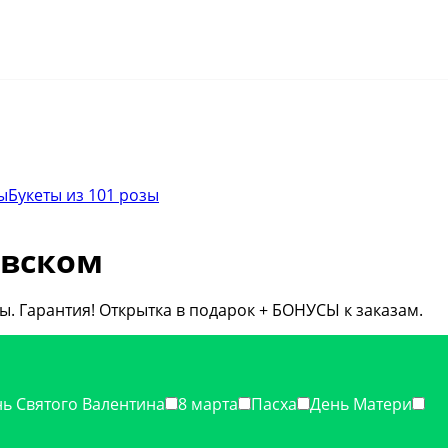
ы
Букеты из 101 розы
евском
ы. Гарантия! Открытка в подарок + БОНУСЫ к заказам.
ь Святого Валентина
8 марта
Пасха
День Матери