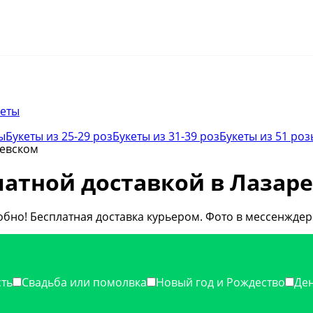
кеты
ы
Букеты из 25-29 роз
Букеты из 31-39 роз
Букеты из 51 роз
ревском
платной доставкой в Лазар
обно! Бесплатная доставка курьером. Фото в мессенждер
ть
Свадьба или помолвка
Новый год и Рождество
Ден