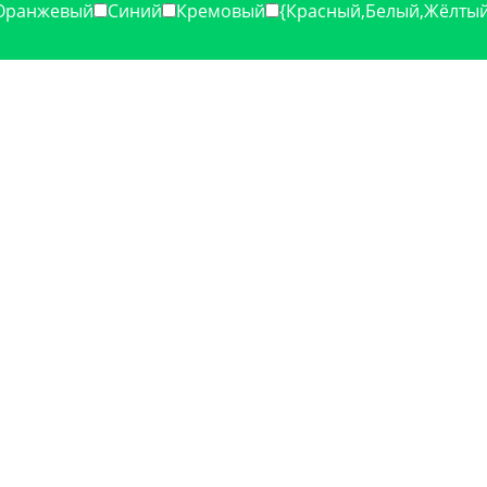
Оранжевый
Синий
Кремовый
{Красный,Белый,Жёлтый