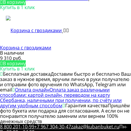
В корзину
Купить в 1 клик
Корзина с гвоздиками
В наличии
9 310 руб.
В корзину
Купить в 1 клик
Бесплатная доставка
Доставим быстро и бесплатно Ваш
заказ в нужное время, вручим лично в руки получателю
и отправим фото вручения по WhatsApp, Telegram или
email
Оплата онлайн
Оплата заказ различными
способами: картой онлайн, переводом на карту
Сбербанка, наличными при получении, по счёту или
другим удобным способом
Гарантия качества
Пришлём
фото букета или подарка для согласования. А если он не
понравится получателю заменим или вернем 100%
денежных средств
8 800 201-10-99
+7 967 304-30-47
zakaz@kubanbuket.ru
Пн-