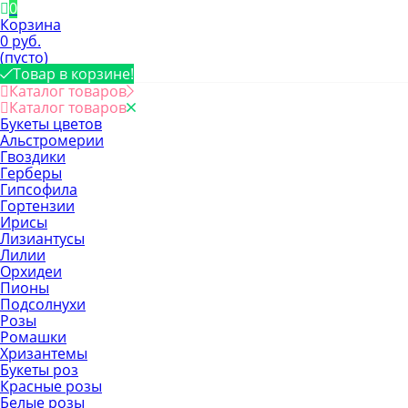
0
Корзина
0 руб.
(пусто)
Товар в корзине!
Каталог товаров
Каталог товаров
Букеты цветов
Альстромерии
Гвоздики
Герберы
Гипсофила
Гортензии
Ирисы
Лизиантусы
Лилии
Орхидеи
Пионы
Подсолнухи
Розы
Ромашки
Хризантемы
Букеты роз
Красные розы
Белые розы