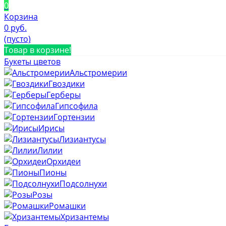
0
Корзина
0 руб.
(пусто)
Товар в корзине!
Букеты цветов
Альстромерии
Гвоздики
Герберы
Гипсофила
Гортензии
Ирисы
Лизиантусы
Лилии
Орхидеи
Пионы
Подсолнухи
Розы
Ромашки
Хризантемы