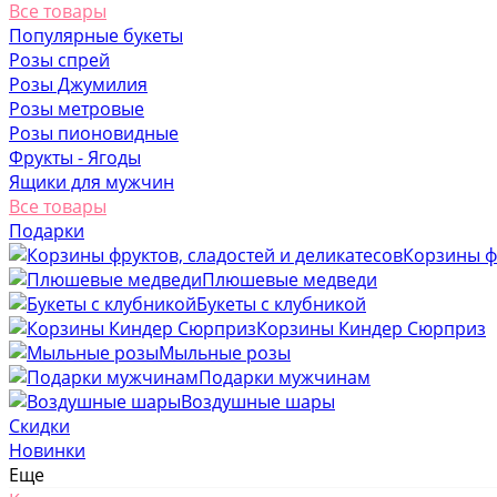
Все товары
Популярные букеты
Розы спрей
Розы Джумилия
Розы метровые
Розы пионовидные
Фрукты - Ягоды
Ящики для мужчин
Все товары
Подарки
Корзины фр
Плюшевые медведи
Букеты с клубникой
Корзины Киндер Сюрприз
Мыльные розы
Подарки мужчинам
Воздушные шары
Скидки
Новинки
Еще