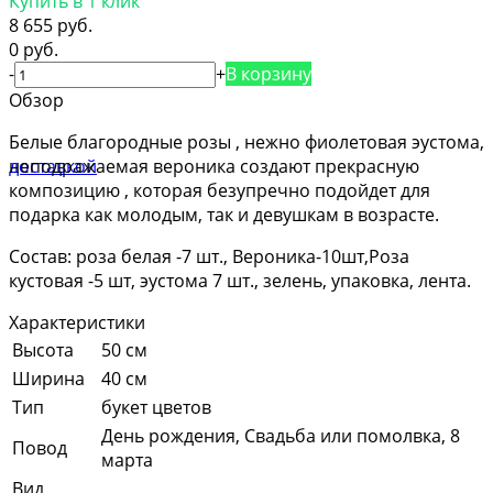
Купить в 1 клик
8 655 руб.
0 руб.
-
+
В корзину
Обзор
Белые благородные розы , нежно фиолетовая эустома,
неподражаемая вероника создают прекрасную
композицию , которая безупречно подойдет для
подарка как молодым, так и девушкам в возрасте.
Состав: роза белая -7 шт., Вероника-10шт,Роза
кустовая -5 шт, эустома 7 шт., зелень, упаковка, лента.
Характеристики
Высота
50 см
Ширина
40 см
Тип
букет цветов
День рождения, Свадьба или помолвка, 8
Повод
марта
Вид