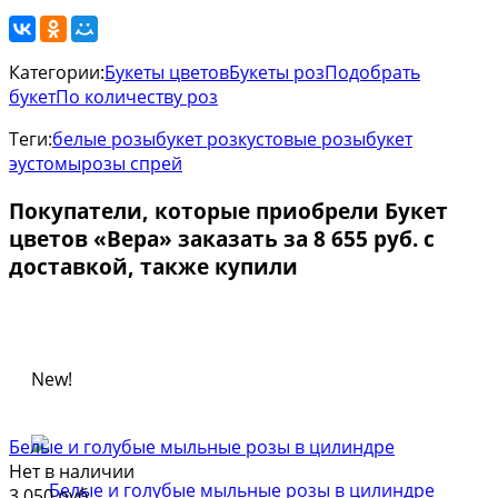
Категории:
Букеты цветов
Букеты роз
Подобрать
букет
По количеству роз
Теги:
белые розы
букет роз
кустовые розы
букет
эустомы
розы спрей
Покупатели, которые приобрели Букет
цветов «Вера» заказать за 8 655 руб. с
доставкой, также купили
New!
Белые и голубые мыльные розы в цилиндре
Нет в наличии
3 050 руб.