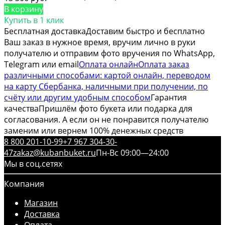
В корзину
Купить в 1 клик
Бесплатная доставка
Доставим быстро и бесплатно
Ваш заказ в нужное время, вручим лично в руки
получателю и отправим фото вручения по WhatsApp,
Telegram или email
Оплата онлайн
Оплата заказ
различными способами: картой онлайн, переводом
на карту Сбербанка, наличными при получении, по
счёту или другим удобным способом
Гарантия
качества
Пришлём фото букета или подарка для
согласования. А если он не понравится получателю
заменим или вернем 100% денежных средств
8 800 201-10-99
+7 967 304-30-
47
zakaz@kubanbuket.ru
Пн-Вс 09:00—24:00
Мы в соц.сетях
Компания
Магазин
Доставка
Оплата