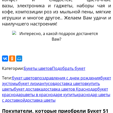
вазы, электроника и гаджеты, наборы чая и
кофе, композиции роз из мыльной пены, мягкие
игрушки и многое другое.. Желаем Вам удачи и
наилучшего настроения!
Категории:
Букеты цветов
Подобрать букет
Теги:
букет цветов
поздравления с днем рождения
букет
эустомы
букет лизиантусов
доставка цветов
купить
цветы
букет доставка
доставка цветов Краснодар
букет
краснодар
цветы в краснодаре купить
краснодар цветы
с доставкой
доставка цветы
Покупатели, которые приобрели Букет 51