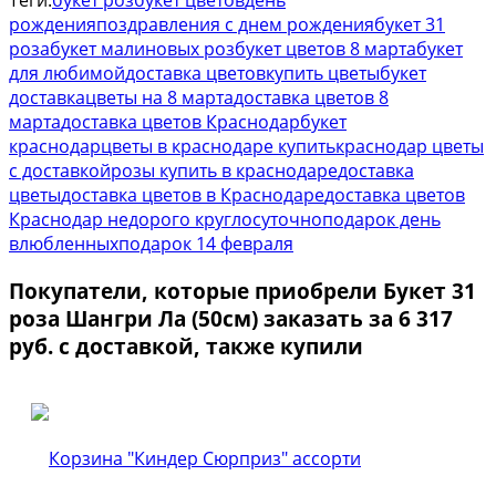
Теги:
букет роз
букет цветов
день
рождения
поздравления с днем рождения
букет 31
роза
букет малиновых роз
букет цветов 8 марта
букет
для любимой
доставка цветов
купить цветы
букет
доставка
цветы на 8 марта
доставка цветов 8
марта
доставка цветов Краснодар
букет
краснодар
цветы в краснодаре купить
краснодар цветы
с доставкой
розы купить в краснодаре
доставка
цветы
доставка цветов в Краснодаре
доставка цветов
Краснодар недорого круглосуточно
подарок день
влюбленных
подарок 14 февраля
Покупатели, которые приобрели Букет 31
роза Шангри Ла (50см) заказать за 6 317
руб. с доставкой, также купили