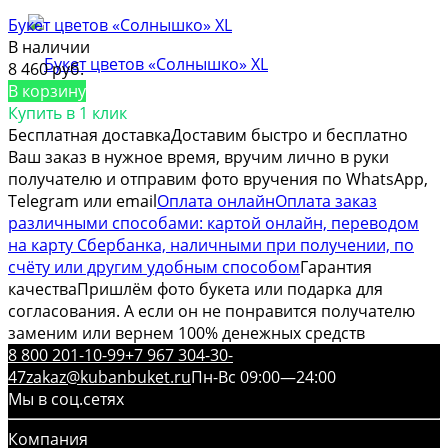
Букет цветов «Солнышко» XL
В наличии
8 460 руб.
В корзину
Купить в 1 клик
Бесплатная доставка
Доставим быстро и бесплатно
Ваш заказ в нужное время, вручим лично в руки
получателю и отправим фото вручения по WhatsApp,
Telegram или email
Оплата онлайн
Оплата заказ
различными способами: картой онлайн, переводом
на карту Сбербанка, наличными при получении, по
счёту или другим удобным способом
Гарантия
качества
Пришлём фото букета или подарка для
согласования. А если он не понравится получателю
заменим или вернем 100% денежных средств
8 800 201-10-99
+7 967 304-30-
47
zakaz@kubanbuket.ru
Пн-Вс 09:00—24:00
Мы в соц.сетях
Компания